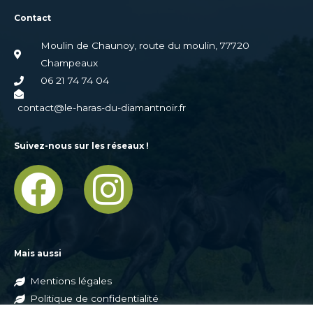
Contact
Moulin de Chaunoy, route du moulin, 77720
Champeaux
06 21 74 74 04
contact@le-haras-du-diamantnoir.fr
Suivez-nous sur les réseaux !
F
I
a
n
c
s
Mais aussi
e
t
Mentions légales
Politique de confidentialité