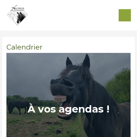
Aller
MAI
au
MEN
contenu
Calendrier
À vos agendas !